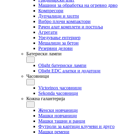
Машини за обработка на огревно дрво
Компресори
Дупчалици и хилти
Вибро плочи компактори
Рачен алат комплети и постоља
Агрегати
Уредување ентериер
Мешалици за бетон
Резервни делови
Батериски лампи
Olight батериски лампи
Olight EDC алатки и додатоци
Часовници
Victorinox часовници
Sekonda часовници
Кожна галантерија
Женски новчаници
Машки новчаници
Машки ташни и ранци
Футроли за картици клучеви и друго
Машки ремени