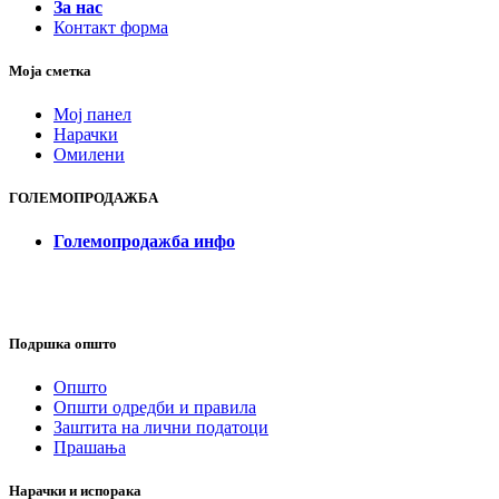
За нас
Контакт форма
Моја сметка
Мој панел
Нарачки
Омилени
ГОЛЕМОПРОДАЖБА
Големопродажба инфо
Подршка општо
Општо
Општи одредби и правила
Заштита на лични податоци
Прашања
Нарачки и испорака