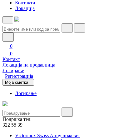
Контакти
Локација
0
0
Контакт
Локација на продавница
Логирање
Регистрација
Моја сметка
Логирање
Подршка тел:
322 55 39
Victorinox Swiss Army ножеви