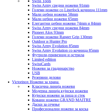
Swiss Tools
Swiss Army средни ножеви 91mm
Големи ножеви со Linerlock кочница 111mm
Мали џебни ножеви 58mm
Мали џебни ножеви 65mm
Елегантни џебни ножеви 74mm и 84mm
Swiss Army средни ножеви 84mm
Pioneer Alox 93mm
Големи ножеви Ranger Grip 130mm
Outdoor и Hunter Pro
Swiss Army Evolution 85mm
Swiss Army Evolution со кочница 85mm
Футроли,привезоци и острила
Limited edition
SwissCards
Ножеви за градинарство
USB
Резервни делови
Victorinox Ножеви за храна
Класична линија ножеви
Модерна линија кујнски ножеви
Кујнски ножеви за пица и стек
Ковани ножеви GRAND MAITRE
Даски за сечење
Професионални ножеви за коска