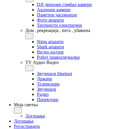
DJI дронови гимбал камери
Акциони камери
Паметни часовници
Фото апарати
Тротинети електрични
Дом , рекреација , нега , убавина
Ninja апарати
Shark апарати
Видео надзор
Робот правосмукалки
TV Аудио Видео
Звучници bluetoot
Држачи
Телевизори
Звучници
Радио
Проектори
Моја сметка
Логирање
Логирање
Регистрација