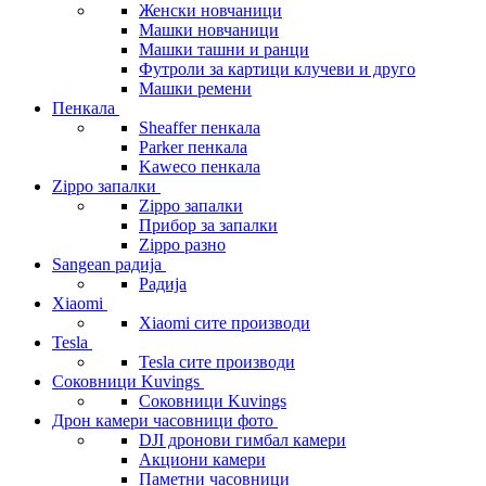
Женски новчаници
Машки новчаници
Машки ташни и ранци
Футроли за картици клучеви и друго
Машки ремени
Пенкала
Sheaffer пенкала
Parker пенкала
Kaweco пенкала
Zippo запалки
Zippo запалки
Прибор за запалки
Zippo разно
Sangean радија
Радија
Xiaomi
Xiaomi сите производи
Tesla
Tesla сите производи
Соковници Kuvings
Соковници Kuvings
Дрон камери часовници фото
DJI дронови гимбал камери
Акциони камери
Паметни часовници