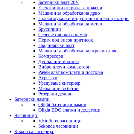
Батериски алат 20V
Електрични острила за ножеви
Машини за обработка на дрво
Правосмукалки индустриски и екстрактори
Машини за обработка на метал
Брусилици
Сечење плочки и камен
Перач под висок притисок
Градинарски алат
Машини за обработка на огревно дрво
Компресори
Дупчалици и хилти
Вибро плочи компактори
Рачен алат комплети и постоља
Агрегати
Уредување ентериер
Мешалици за бетон
Резервни делови
Батериски лампи
Olight батериски лампи
Olight EDC алатки и додатоци
Часовници
Victorinox часовници
Sekonda часовници
Кожна галантерија