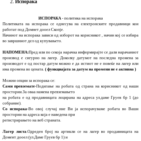
Испорака
ИСПОРАКА
- политика на испорака
Политиката на испорака се однесува на електронските продавници кои
работат под Домнет дооел Скопје.
Начинот на испорака зависи од изборот на корисникот , начин кој се избира
во завршниот дел од купувањето.
НАПОМЕНА:
Пред или по секоја нарачка информирајте се дали нарачаниот
производ е сигурно на лагер. Доколку датумот на последна промена за
производот е од постар датум можно е да истиот не е повеќе на лагер или
има промена во цената.
( функциајата за датум на промени не е активна )
Можни опции за испорака се:
Сами превземате
-Подигање на робата од страна на корисникот од наши
простории.За оваа намена превземањето
на робата е од продавницата лоцирана на адреса ул.даме Груев бр 1 (до
собрание).
Со испорака
-Во овој случај ние Ви ја испорачуваме робата во Ваши
простории на адреса која е наведена при
регистрирањето на веб страната.
Лагер листа
.Одреден број на артикли се на лагер во продавницата на
Домент дооел (ул.Даме Груев бр 1) и