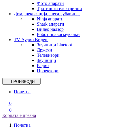
Фото апарати
Тротинети електрични
Дом , рекреација , нега , убавина
Ninja апарати
Shark апарати
Видео надзор
Робот правосмукалки
TV Аудио Видео
Звучници bluetoot
Држачи
Телевизори
Звучници
Радио
Проектори
ПРОИЗВОДИ
Почетна
0
0
Корпата е празна
Почетна