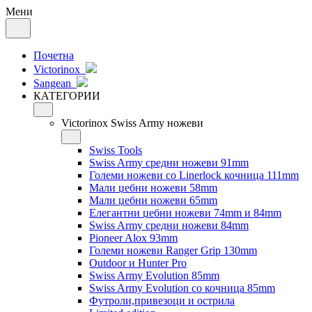
Мени
Почетна
Victorinox
Sangean
КАТЕГОРИИ
Victorinox Swiss Army ножеви
Swiss Tools
Swiss Army средни ножеви 91mm
Големи ножеви со Linerlock кочница 111mm
Мали џебни ножеви 58mm
Мали џебни ножеви 65mm
Елегантни џебни ножеви 74mm и 84mm
Swiss Army средни ножеви 84mm
Pioneer Alox 93mm
Големи ножеви Ranger Grip 130mm
Outdoor и Hunter Pro
Swiss Army Evolution 85mm
Swiss Army Evolution со кочница 85mm
Футроли,привезоци и острила