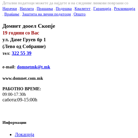
Детални податоци можете да најдете и на следниве линкови поврзани со
Нарачки
,
Наплата
,
Прашања
,
Подршка
,
Квалитет
,
Гаранција
,
Рекламација
,
Враќање
,
Заштита на лични податоци
,
Општо
.
Домнет дооел Скопје
19 години со Вас
ул. Даме Груев бр 1
(Лeво од Собрание)
322 55 39
тел:
e-mail:
domnetmk@t.mk
www.domnet.com.mk
РАБОТНО ВРЕМЕ:
09:00-17:30h
сабота:09-15:00h
Информации
Локација