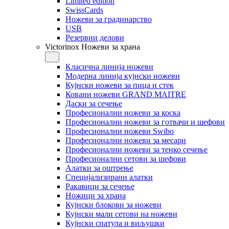
Limited edition
SwissCards
Ножеви за градинарство
USB
Резервни делови
Victorinox Ножеви за храна
Класична линија ножеви
Модерна линија кујнски ножеви
Кујнски ножеви за пица и стек
Ковани ножеви GRAND MAITRE
Даски за сечење
Професионални ножеви за коска
Професионални ножеви за готвачи и шефови
Професионални ножеви Swibo
Професионални ножеви за месари
Професионални ножеви за тенко сечење
Професионални сетови за шефови
Алатки за оштрење
Специјализирани алатки
Ракавици за сечење
Ножици за храна
Кујнски блокови за ножеви
Кујнски мали сетови на ножеви
Кујнски спатула и виљушки