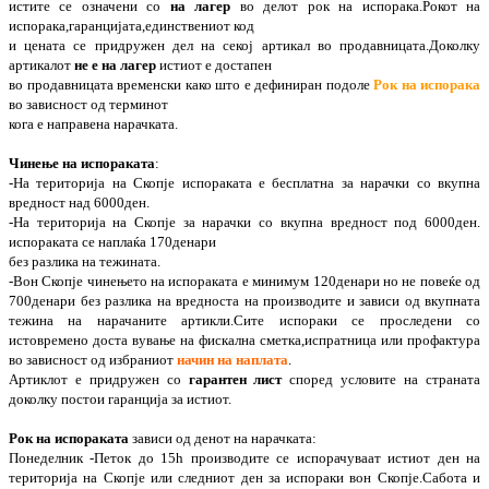
истите се означени со
на лагер
во делот рок на испорака.Рокот на
испорака,гаранцијата,единствениот код
и цената се придружен дел на секој артикал во продавницата.Доколку
артикалот
не е на лагер
истиот е достапен
во продавницата временски како што е дефиниран подоле
Рок на испорака
во зависност од терминот
кога е направена нарачката.
Чинење на испораката
:
-На територија на Скопје испораката е бесплатна за нарачки со вкупна
вредност над 6000ден.
-На територија на Скопје за нарачки со вкупна вредност под 6000ден.
испораката се наплаќа 170денари
без разлика на тежината.
-Вон Скопје чинењето на испораката е минимум 120денари но не повеќе од
700денари без разлика на вредноста на производите и зависи од вкупната
тежина на нарачаните артикли.Сите испораки се проследени со
истовремено доста вување на фискална сметка,испратница или профактура
во зависност од избраниот
начин на наплата
.
Артиклот е придружен со
гарантен лист
според условите на страната
доколку постои гаранција за истиот.
Рок на испораката
зависи од денот на нарачката:
Понеделник -Петок до 15h производите се испорачуваат истиот ден на
територија на Скопје или следниот ден за испораки вон Скопје.Сабота и