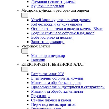
Домашни сетови за јадење
Кујнски на преклоп
Месарска, кујнска и ресторанска опрема
Yaxell Japan кујнски ножеви дамаск
Icel месарска и кујнска опрема
Острила за ножеви и водени камења Risam
Водени камења за острење King Japan
Bobet острило за ножеви
Заштитни ракавици
Victorinox алатки
Маникир и педикир
Ножици
ЕЛЕКТРИЧЕН И БЕНЗИСКИ АЛАТ
Батериски алат 20V
Електрични острила за ножеви
Машини за обработка на дрво
Правосмукалки индустриски и екстрактори
Машини за обработка на метал
Брусилици
Сечење плочки и камен
Перач под висок притисок
Градинарски алат