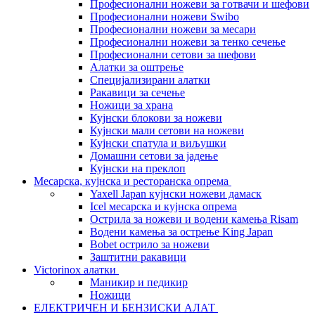
Професионални ножеви за готвачи и шефови
Професионални ножеви Swibo
Професионални ножеви за месари
Професионални ножеви за тенко сечење
Професионални сетови за шефови
Алатки за оштрење
Специјализирани алатки
Ракавици за сечење
Ножици за храна
Кујнски блокови за ножеви
Кујнски мали сетови на ножеви
Кујнски спатула и виљушки
Домашни сетови за јадење
Кујнски на преклоп
Месарска, кујнска и ресторанска опрема
Yaxell Japan кујнски ножеви дамаск
Icel месарска и кујнска опрема
Острила за ножеви и водени камења Risam
Водени камења за острење King Japan
Bobet острило за ножеви
Заштитни ракавици
Victorinox алатки
Маникир и педикир
Ножици
ЕЛЕКТРИЧЕН И БЕНЗИСКИ АЛАТ