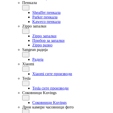
Пенкала
Sheaffer пенкала
Parker пенкала
Kaweco пенкала
Zippo запалки
Zippo запалки
Прибор за запалки
Zippo разно
Sangean радија
Радија
Xiaomi
Xiaomi сите производи
Tesla
Tesla сите производи
Соковници Kuvings
Соковници Kuvings
Дрон камери часовници фото