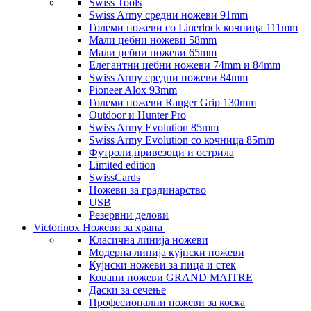
Swiss Tools
Swiss Army средни ножеви 91mm
Големи ножеви со Linerlock кочница 111mm
Мали џебни ножеви 58mm
Мали џебни ножеви 65mm
Елегантни џебни ножеви 74mm и 84mm
Swiss Army средни ножеви 84mm
Pioneer Alox 93mm
Големи ножеви Ranger Grip 130mm
Outdoor и Hunter Pro
Swiss Army Evolution 85mm
Swiss Army Evolution со кочница 85mm
Футроли,привезоци и острила
Limited edition
SwissCards
Ножеви за градинарство
USB
Резервни делови
Victorinox Ножеви за храна
Класична линија ножеви
Модерна линија кујнски ножеви
Кујнски ножеви за пица и стек
Ковани ножеви GRAND MAITRE
Даски за сечење
Професионални ножеви за коска