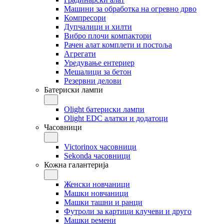
Машини за обработка на огревно дрво
Компресори
Дупчалици и хилти
Вибро плочи компактори
Рачен алат комплети и постоља
Агрегати
Уредување ентериер
Мешалици за бетон
Резервни делови
Батериски лампи
Olight батериски лампи
Olight EDC алатки и додатоци
Часовници
Victorinox часовници
Sekonda часовници
Кожна галантерија
Женски новчаници
Машки новчаници
Машки ташни и ранци
Футроли за картици клучеви и друго
Машки ремени