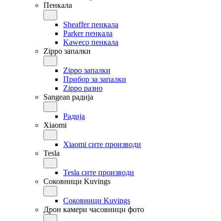
Пенкала
Sheaffer пенкала
Parker пенкала
Kaweco пенкала
Zippo запалки
Zippo запалки
Прибор за запалки
Zippo разно
Sangean радија
Радија
Xiaomi
Xiaomi сите производи
Tesla
Tesla сите производи
Соковници Kuvings
Соковници Kuvings
Дрон камери часовници фото