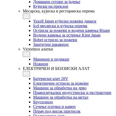
Домашни сетови за јадење
Кујнски на преклоп
Месарска, кујнска и ресторанска опрема
Yaxell Japan кујнски ножеви дамаск
Icel месарска и кујнска опрема
Острила за ножеви и водени камења Risam
Водени камења за острење King Japan
Bobet острило за ножеви
Заштитни ракавици
Victorinox алатки
Маникир и педикир
Ножици
ЕЛЕКТРИЧЕН И БЕНЗИСКИ АЛАТ
Батериски алат 20V
Електрични острила за ножеви
Машини за обработка на дрво
Правосмукалки индустриски и екстрактори
Машини за обработка на метал
Брусилици
Сечење плочки и камен
Перач под висок притисок
Градинарски алат