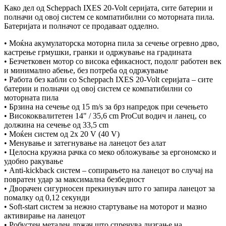
Како дел од Scheppach IXES 20-Volt серијата, сите батерии и
полначи од овој систем се компатибилни со моторната пила.
Батеријата и полначот се продаваат одделно.
• Моќна акумулаторска моторна пила за сечење огревно дрво,
кастрење грмушки, гранки и одржување на градината
• Безчетковен мотор со висока ефикасност, подолг работен век
и минимално абење, без потреба од одржување
• Работа без кабли со Scheppach IXES 20-Volt серијата – сите
батерии и полначи од овој систем се компатибилни со
моторната пила
• Брзина на сечење од 15 m/s за брз напредок при сечењето
• Висококвалитетен 14" / 35,6 cm ProCut водич и ланец, со
должина на сечење од 33,5 cm
• Моќен систем од 2x 20 V (40 V)
• Менување и затегнување на ланецот без алат
• Целосна кружна рачка со меко обложување за ергономско и
удобно ракување
• Anti-kickback систем – сопирањето на ланецот во случај на
повратен удар за максимална безбедност
• Дворачен сигурносен прекинувач што го запира ланецот за
помалку од 0,12 секунди
• Soft-start систем за нежно стартување на моторот и мазно
активирање на ланецот
• Робустен метален држач што спречува лизгање на