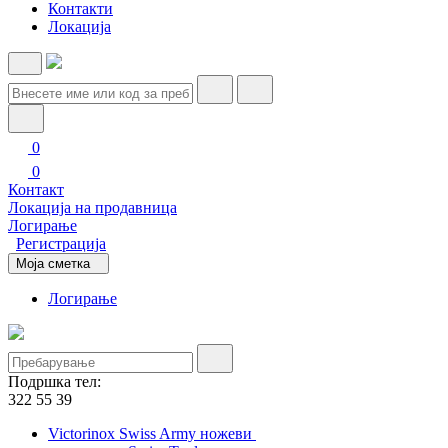
Контакти
Локација
0
0
Контакт
Локација на продавница
Логирање
Регистрација
Моја сметка
Логирање
Подршка тел:
322 55 39
Victorinox Swiss Army ножеви