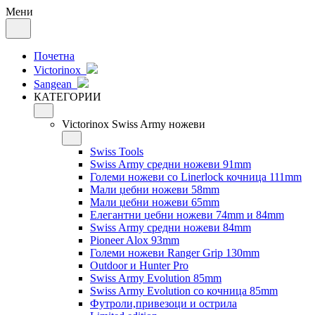
Мени
Почетна
Victorinox
Sangean
КАТЕГОРИИ
Victorinox Swiss Army ножеви
Swiss Tools
Swiss Army средни ножеви 91mm
Големи ножеви со Linerlock кочница 111mm
Мали џебни ножеви 58mm
Мали џебни ножеви 65mm
Елегантни џебни ножеви 74mm и 84mm
Swiss Army средни ножеви 84mm
Pioneer Alox 93mm
Големи ножеви Ranger Grip 130mm
Outdoor и Hunter Pro
Swiss Army Evolution 85mm
Swiss Army Evolution со кочница 85mm
Футроли,привезоци и острила