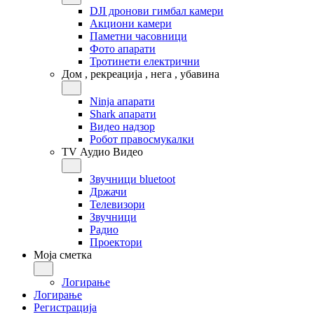
DJI дронови гимбал камери
Акциони камери
Паметни часовници
Фото апарати
Тротинети електрични
Дом , рекреација , нега , убавина
Ninja апарати
Shark апарати
Видео надзор
Робот правосмукалки
TV Аудио Видео
Звучници bluetoot
Држачи
Телевизори
Звучници
Радио
Проектори
Моја сметка
Логирање
Логирање
Регистрација