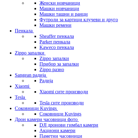
Женски новчаници
Машки новчаници
Машки ташни и ранци
Футроли за картици клучеви и друго
Машки ремени
Пенкала
Sheaffer пенкала
Parker пенкала
Kaweco пенкала
Zippo запалки
Zippo запалки
Прибор за запалки
Zippo разно
Sangean радија
Радија
Xiaomi
Xiaomi сите производи
Tesla
Tesla сите производи
Соковници Kuvings
Соковници Kuvings
Дрон камери часовници фото
DJI дронови гимбал камери
Акциони камери
Паметни часовници