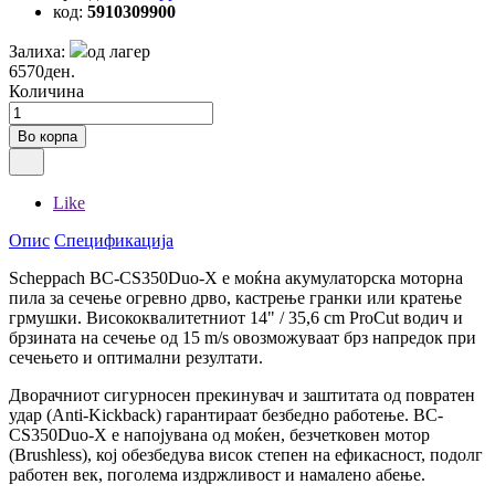
код:
5910309900
Залиха:
од лагер
6570ден.
Количина
Во корпа
Like
Опис
Спецификација
Scheppach BC-CS350Duo-X е моќна акумулаторска моторна
пила за сечење огревно дрво, кастрење гранки или кратење
грмушки. Висококвалитетниот 14" / 35,6 cm ProCut водич и
брзината на сечење од 15 m/s овозможуваат брз напредок при
сечењето и оптимални резултати.
Дворачниот сигурносен прекинувач и заштитата од повратен
удар (Anti-Kickback) гарантираат безбедно работење. BC-
CS350Duo-X е напојувана од моќен, безчетковен мотор
(Brushless), кој обезбедува висок степен на ефикасност, подолг
работен век, поголема издржливост и намалено абење.