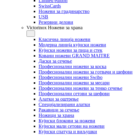
Limited edition
SwissCards
Ножеви за градинарство
USB
Резервни делови
Victorinox Ножеви за храна
Класична линија ножеви
Модерна линија кујнски ножеви
Кујнски ножеви за пица и стек
Ковани ножеви GRAND MAITRE
Даски за сечење
Професионални ножеви за коска
Професионални ножеви за готвачи и шефови
Професионални ножеви Swibo
Професионални ножеви за месари
Професионални ножеви за тенко сечење
Професионални сетови за шефови
Алатки за оштрење
Специјализирани алатки
Ракавици за сечење
Ножици за храна
Кујнски блокови за ножеви
Кујнски мали сетови на ножеви
Кујнски спатула и виљушки