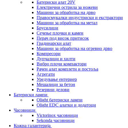
Батериски алат 20V
Електрични острила за ножеви
Машини за обработка на дрво
Правосмукалки индустриски и екстрактори
Машини за обработка на метал
Брусилици
Сечење плочки и камен
Перач под висок притисок
Градинарски алат
Машини за обработка на огревно дрво
Компресори
Дупчалици и хилти
Вибро плочи компактори
Рачен алат комплети и постоља
Агрегати
Уредување ентериер
Мешалици за бетон
Резервни делови
Батериски лампи
Olight батериски лампи
Olight EDC алатки и додатоци
Часовници
Victorinox часовници
Sekonda часовници
Кожна галантерија