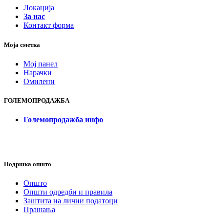
Локација
За нас
Контакт форма
Моја сметка
Мој панел
Нарачки
Омилени
ГОЛЕМОПРОДАЖБА
Големопродажба инфо
Подршка општо
Општо
Општи одредби и правила
Заштита на лични податоци
Прашања