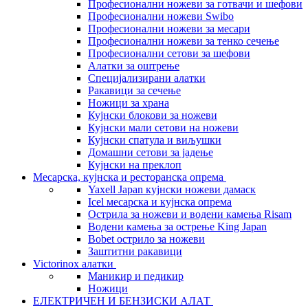
Професионални ножеви за готвачи и шефови
Професионални ножеви Swibo
Професионални ножеви за месари
Професионални ножеви за тенко сечење
Професионални сетови за шефови
Алатки за оштрење
Специјализирани алатки
Ракавици за сечење
Ножици за храна
Кујнски блокови за ножеви
Кујнски мали сетови на ножеви
Кујнски спатула и виљушки
Домашни сетови за јадење
Кујнски на преклоп
Месарска, кујнска и ресторанска опрема
Yaxell Japan кујнски ножеви дамаск
Icel месарска и кујнска опрема
Острила за ножеви и водени камења Risam
Водени камења за острење King Japan
Bobet острило за ножеви
Заштитни ракавици
Victorinox алатки
Маникир и педикир
Ножици
ЕЛЕКТРИЧЕН И БЕНЗИСКИ АЛАТ