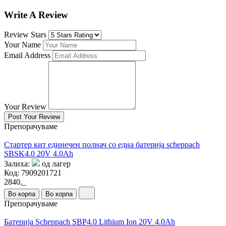
Write A Review
Review Stars
Your Name
Email Address
Your Review
Post Your Review
Препорачуваме
Стартер кит единечен полнач со една батерија scheppach
SBSK4.0 20V 4.0Ah
Залиха:
од лагер
Код:
7909201721
2840,_
Во корпа
Во корпа
Препорачуваме
Батерија Scheppach SBP4.0 Lithium Ion 20V 4.0Ah