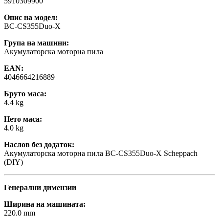
5910309900
Опис на модел:
BC-CS355Duo-X
Група на машини:
Акумулаторска моторна пила
EAN:
4046664216889
Бруто маса:
4.4 kg
Нето маса:
4.0 kg
Наслов без додаток:
Акумулаторска моторна пила BC-CS355Duo-X Scheppach
(DIY)
Генерални димензии
Ширина на машината:
220.0 mm