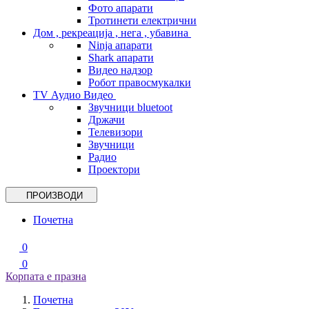
Фото апарати
Тротинети електрични
Дом , рекреација , нега , убавина
Ninja апарати
Shark апарати
Видео надзор
Робот правосмукалки
TV Аудио Видео
Звучници bluetoot
Држачи
Телевизори
Звучници
Радио
Проектори
ПРОИЗВОДИ
Почетна
0
0
Корпата е празна
Почетна