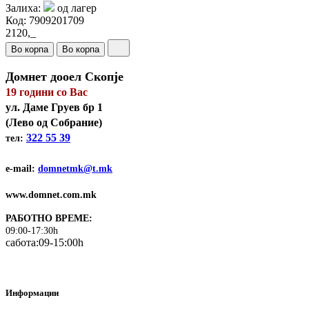
Залиха:
од лагер
Код:
7909201709
2120,_
Во корпа
Во корпа
Домнет дооел Скопје
19 години со Вас
ул. Даме Груев бр 1
(Лeво од Собрание)
322 55 39
тел:
e-mail:
domnetmk@t.mk
www.domnet.com.mk
РАБОТНО ВРЕМЕ:
09:00-17:30h
сабота:09-15:00h
Информации