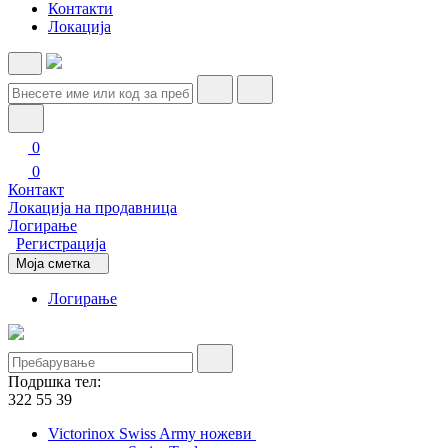
Контакти
Локација
0
0
Контакт
Локација на продавница
Логирање
Регистрација
Моја сметка
Логирање
Подршка тел:
322 55 39
Victorinox Swiss Army ножеви