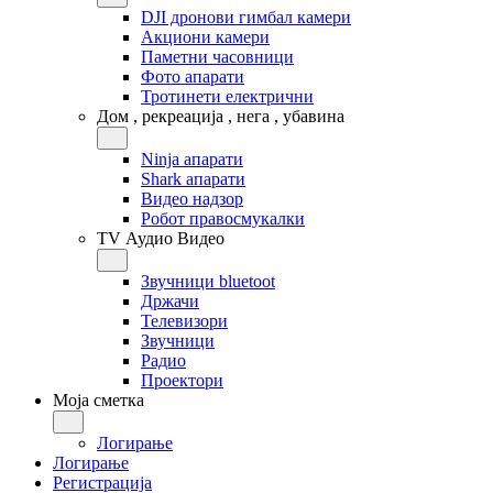
DJI дронови гимбал камери
Акциони камери
Паметни часовници
Фото апарати
Тротинети електрични
Дом , рекреација , нега , убавина
Ninja апарати
Shark апарати
Видео надзор
Робот правосмукалки
TV Аудио Видео
Звучници bluetoot
Држачи
Телевизори
Звучници
Радио
Проектори
Моја сметка
Логирање
Логирање
Регистрација