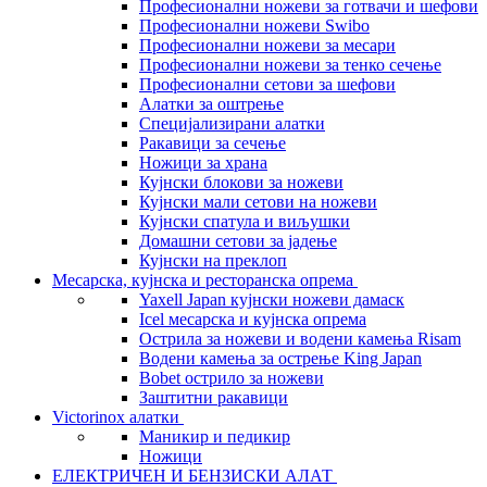
Професионални ножеви за готвачи и шефови
Професионални ножеви Swibo
Професионални ножеви за месари
Професионални ножеви за тенко сечење
Професионални сетови за шефови
Алатки за оштрење
Специјализирани алатки
Ракавици за сечење
Ножици за храна
Кујнски блокови за ножеви
Кујнски мали сетови на ножеви
Кујнски спатула и виљушки
Домашни сетови за јадење
Кујнски на преклоп
Месарска, кујнска и ресторанска опрема
Yaxell Japan кујнски ножеви дамаск
Icel месарска и кујнска опрема
Острила за ножеви и водени камења Risam
Водени камења за острење King Japan
Bobet острило за ножеви
Заштитни ракавици
Victorinox алатки
Маникир и педикир
Ножици
ЕЛЕКТРИЧЕН И БЕНЗИСКИ АЛАТ