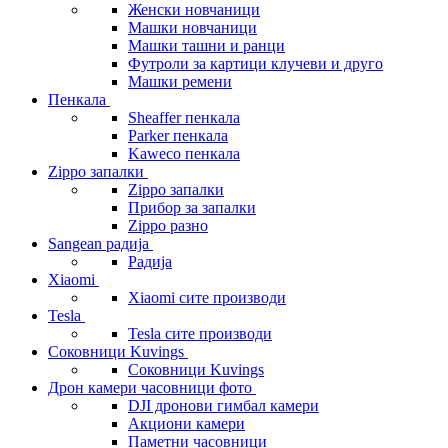
Женски новчаници
Машки новчаници
Машки ташни и ранци
Футроли за картици клучеви и друго
Машки ремени
Пенкала
Sheaffer пенкала
Parker пенкала
Kaweco пенкала
Zippo запалки
Zippo запалки
Прибор за запалки
Zippo разно
Sangean радија
Радија
Xiaomi
Xiaomi сите производи
Tesla
Tesla сите производи
Соковници Kuvings
Соковници Kuvings
Дрон камери часовници фото
DJI дронови гимбал камери
Акциони камери
Паметни часовници