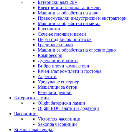
Батериски алат 20V
Електрични острила за ножеви
Машини за обработка на дрво
Правосмукалки индустриски и екстрактори
Машини за обработка на метал
Брусилици
Сечење плочки и камен
Перач под висок притисок
Градинарски алат
Машини за обработка на огревно дрво
Компресори
Дупчалици и хилти
Вибро плочи компактори
Рачен алат комплети и постоља
Агрегати
Уредување ентериер
Мешалици за бетон
Резервни делови
Батериски лампи
Olight батериски лампи
Olight EDC алатки и додатоци
Часовници
Victorinox часовници
Sekonda часовници
Кожна галантерија