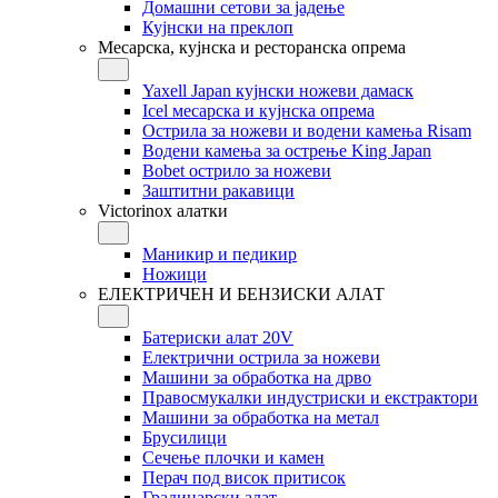
Домашни сетови за јадење
Кујнски на преклоп
Месарска, кујнска и ресторанска опрема
Yaxell Japan кујнски ножеви дамаск
Icel месарска и кујнска опрема
Острила за ножеви и водени камења Risam
Водени камења за острење King Japan
Bobet острило за ножеви
Заштитни ракавици
Victorinox алатки
Маникир и педикир
Ножици
ЕЛЕКТРИЧЕН И БЕНЗИСКИ АЛАТ
Батериски алат 20V
Електрични острила за ножеви
Машини за обработка на дрво
Правосмукалки индустриски и екстрактори
Машини за обработка на метал
Брусилици
Сечење плочки и камен
Перач под висок притисок
Градинарски алат