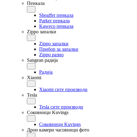
Пенкала
Sheaffer пенкала
Parker пенкала
Kaweco пенкала
Zippo запалки
Zippo запалки
Прибор за запалки
Zippo разно
Sangean радија
Радија
Xiaomi
Xiaomi сите производи
Tesla
Tesla сите производи
Соковници Kuvings
Соковници Kuvings
Дрон камери часовници фото