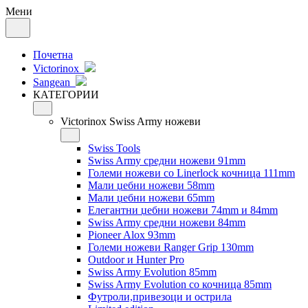
Мени
Почетна
Victorinox
Sangean
КАТЕГОРИИ
Victorinox Swiss Army ножеви
Swiss Tools
Swiss Army средни ножеви 91mm
Големи ножеви со Linerlock кочница 111mm
Мали џебни ножеви 58mm
Мали џебни ножеви 65mm
Елегантни џебни ножеви 74mm и 84mm
Swiss Army средни ножеви 84mm
Pioneer Alox 93mm
Големи ножеви Ranger Grip 130mm
Outdoor и Hunter Pro
Swiss Army Evolution 85mm
Swiss Army Evolution со кочница 85mm
Футроли,привезоци и острила