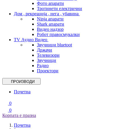
Фото апарати
Тротинети електрични
Дом , рекреација , нега , убавина
Ninja апарати
Shark апарати
Видео надзор
Робот правосмукалки
TV Аудио Видео
Звучници bluetoot
Држачи
Телевизори
Звучници
Радио
Проектори
ПРОИЗВОДИ
Почетна
0
0
Корпата е празна
Почетна