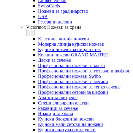
Limited edition
SwissCards
Ножеви за градинарство
USB
Резервни делови
Victorinox Ножеви за храна
Класична линија ножеви
Модерна линија кујнски ножеви
Кујнски ножеви за пица и стек
Ковани ножеви GRAND MAITRE
Даски за сечење
Професионални ножеви за коска
Професионални ножеви за готвачи и шефови
Професионални ножеви Swibo
Професионални ножеви за месари
Професионални ножеви за тенко сечење
Професионални сетови за шефови
Алатки за оштрење
Специјализирани алатки
Ракавици за сечење
Ножици за храна
Кујнски блокови за ножеви
Кујнски мали сетови на ножеви
Кујнски спатула и виљушки