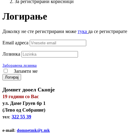
За регистрирани корисници
Логирање
Доколку не сте регистрирани може
тука
да се регистрирате
Email адреса
Лозинка
Заборавена лозинка
Запамти ме
Логирај
Домнет дооел Скопје
19 години со Вас
ул. Даме Груев бр 1
(Лeво од Собрание)
322 55 39
тел:
e-mail:
domnetmk@t.mk