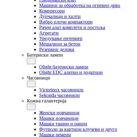
Машини за обработка на огревно дрво
Компресори
Дупчалици и хилти
Вибро плочи компактори
Рачен алат комплети и постоља
Агрегати
Уредување ентериер
Мешалици за бетон
Резервни делови
Батериски лампи
Olight батериски лампи
Olight EDC алатки и додатоци
Часовници
Victorinox часовници
Sekonda часовници
Кожна галантерија
Женски новчаници
Машки новчаници
Машки ташни и ранци
Футроли за картици клучеви и друго
Машки ремени