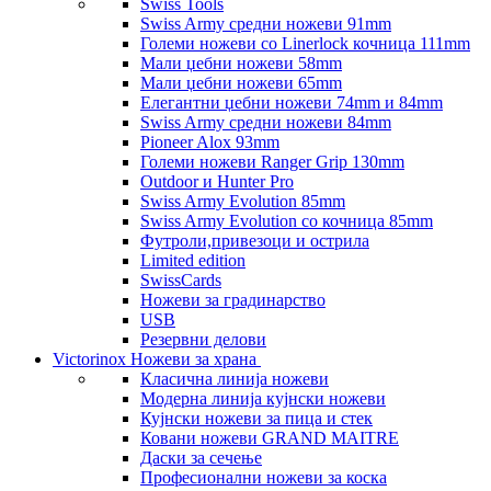
Swiss Tools
Swiss Army средни ножеви 91mm
Големи ножеви со Linerlock кочница 111mm
Мали џебни ножеви 58mm
Мали џебни ножеви 65mm
Елегантни џебни ножеви 74mm и 84mm
Swiss Army средни ножеви 84mm
Pioneer Alox 93mm
Големи ножеви Ranger Grip 130mm
Outdoor и Hunter Pro
Swiss Army Evolution 85mm
Swiss Army Evolution со кочница 85mm
Футроли,привезоци и острила
Limited edition
SwissCards
Ножеви за градинарство
USB
Резервни делови
Victorinox Ножеви за храна
Класична линија ножеви
Модерна линија кујнски ножеви
Кујнски ножеви за пица и стек
Ковани ножеви GRAND MAITRE
Даски за сечење
Професионални ножеви за коска